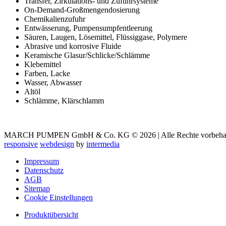
Transfer, Zirkulations- und Zufuhrsysteme
On-Demand-Großmengendosierung
Chemikalienzufuhr
Entwässerung, Pumpensumpfentleerung
Säuren, Laugen, Lösemittel, Flüssiggase, Polymere
Abrasive und korrosive Fluide
Keramische Glasur/Schlicke/Schlämme
Klebemittel
Farben, Lacke
Wasser, Abwasser
Altöl
Schlämme, Klärschlamm
MARCH PUMPEN GmbH & Co. KG © 2026 | Alle Rechte vorbehal
responsive
webdesign
by
intermedia
Impressum
Datenschutz
AGB
Sitemap
Cookie Einstellungen
Produktübersicht