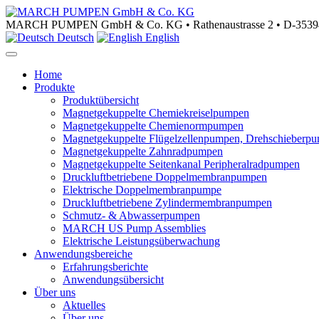
MARCH PUMPEN GmbH & Co. KG • Rathenaustrasse 2 • D-35394
Deutsch
English
Home
Produkte
Produktübersicht
Magnetgekuppelte Chemiekreiselpumpen
Magnetgekuppelte Chemienormpumpen
Magnetgekuppelte Flügelzellenpumpen, Drehschieberp
Magnetgekuppelte Zahnradpumpen
Magnetgekuppelte Seitenkanal Peripheralradpumpen
Druckluftbetriebene Doppelmembranpumpen
Elektrische Doppelmembranpumpe
Druckluftbetriebene Zylindermembranpumpen
Schmutz- & Abwasserpumpen
MARCH US Pump Assemblies
Elektrische Leistungsüberwachung
Anwendungsbereiche
Erfahrungsberichte
Anwendungsübersicht
Über uns
Aktuelles
Über uns