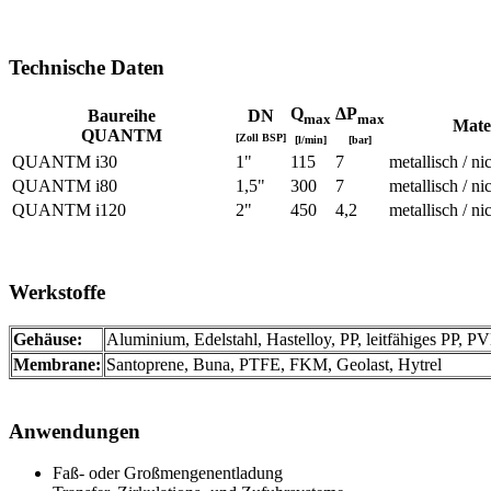
Technische Daten
Q
ΔP
Baureihe
DN
max
max
Mate
QUANTM
[Zoll BSP]
[l/min]
[bar]
QUANTM i30
1"
115
7
metallisch / ni
QUANTM i80
1,5"
300
7
metallisch / ni
QUANTM i120
2"
450
4,2
metallisch / ni
Werkstoffe
Gehäuse:
Aluminium, Edelstahl, Hastelloy, PP, leitfähiges PP, 
Membrane:
Santoprene, Buna, PTFE, FKM, Geolast, Hytrel
Anwendungen
Faß- oder Großmengenentladung