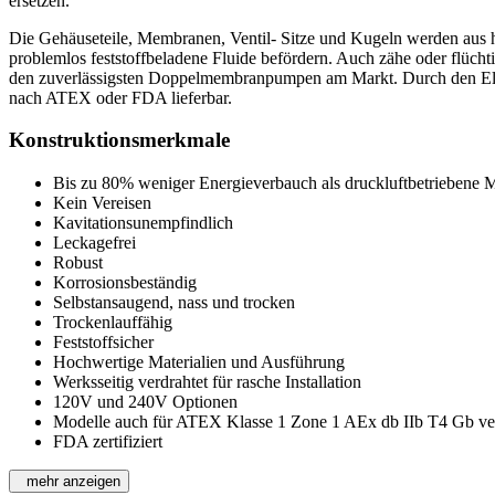
ersetzen.
Die Gehäuseteile, Membranen, Ventil- Sitze und Kugeln werden aus 
problemlos feststoffbeladene Fluide befördern. Auch zähe oder flü
den zuverlässigsten Doppelmembranpumpen am Markt. Durch den Elek
nach ATEX oder FDA lieferbar.
Konstruktionsmerkmale
Bis zu 80% weniger Energieverbauch als druckluftbetrieben
Kein Vereisen
Kavitationsunempfindlich
Leckagefrei
Robust
Korrosionsbeständig
Selbstansaugend, nass und trocken
Trockenlauffähig
Feststoffsicher
Hochwertige Materialien und Ausführung
Werksseitig verdrahtet für rasche Installation
120V und 240V Optionen
Modelle auch für ATEX Klasse 1 Zone 1 AEx db IIb T4 Gb ve
FDA zertifiziert
mehr anzeigen