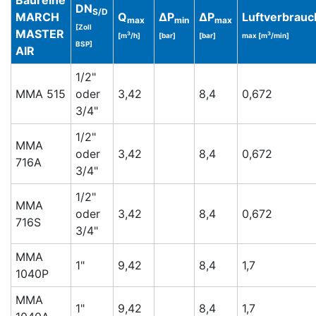
Baureihe
DN
S/D
MARCH
Q
ΔP
ΔP
Luftverbrauc
max
min
max
[Zoll
MASTER
3
3
[m
/h]
[bar]
[bar]
max [m
/min]
BSP]
AIR
1/2"
MMA 515
oder
3,42
8,4
0,672
3/4"
1/2"
MMA
oder
3,42
8,4
0,672
716A
3/4"
1/2"
MMA
oder
3,42
8,4
0,672
716S
3/4"
MMA
1"
9,42
8,4
1,7
1040P
MMA
1"
9,42
8,4
1,7