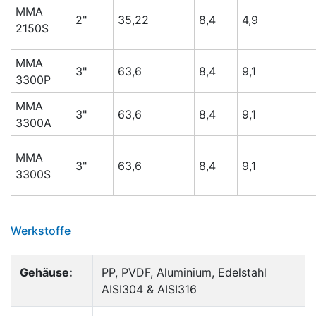
MMA
2"
35,22
8,4
4,9
2150S
MMA
3"
63,6
8,4
9,1
3300P
MMA
3"
63,6
8,4
9,1
3300A
MMA
3"
63,6
8,4
9,1
3300S
Werkstoffe
Gehäuse:
PP, PVDF, Aluminium, Edelstahl
AISI304 & AISI316