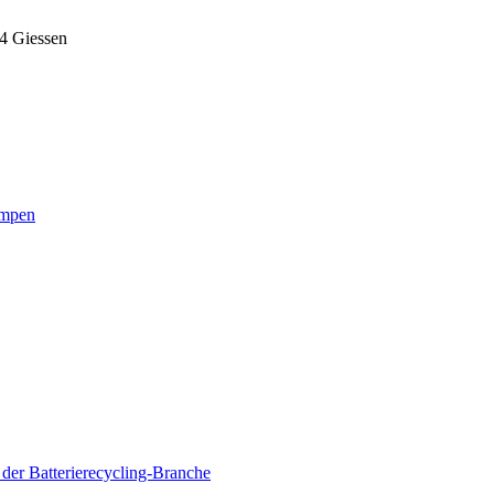
 Giessen
umpen
 der Batterierecycling-Branche