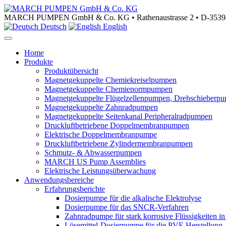
MARCH PUMPEN GmbH & Co. KG • Rathenaustrasse 2 • D-35394
Deutsch
English
Home
Produkte
Produktübersicht
Magnetgekuppelte Chemiekreiselpumpen
Magnetgekuppelte Chemienormpumpen
Magnetgekuppelte Flügelzellenpumpen, Drehschieberp
Magnetgekuppelte Zahnradpumpen
Magnetgekuppelte Seitenkanal Peripheralradpumpen
Druckluftbetriebene Doppelmembranpumpen
Elektrische Doppelmembranpumpe
Druckluftbetriebene Zylindermembranpumpen
Schmutz- & Abwasserpumpen
MARCH US Pump Assemblies
Elektrische Leistungsüberwachung
Anwendungsbereiche
Erfahrungsberichte
Dosierpumpe für die alkalische Elektrolyse
Dosierpumpe für das SNCR-Verfahren
Zahnradpumpe für stark korrosive Flüssigkeiten in
Lösemittel-Dosierpumpe für die PVE Herstellung