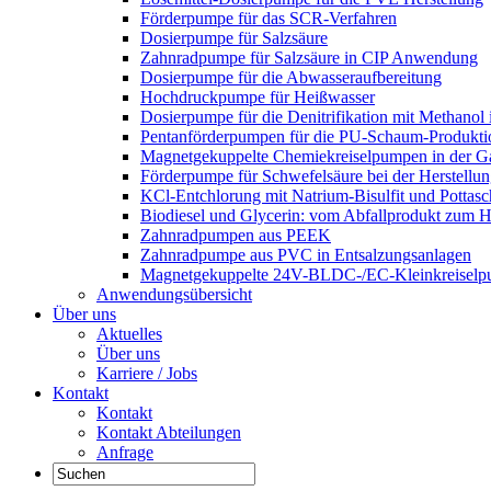
Förderpumpe für das SCR-Verfahren
Dosierpumpe für Salzsäure
Zahnradpumpe für Salzsäure in CIP Anwendung
Dosierpumpe für die Abwasseraufbereitung
Hochdruckpumpe für Heißwasser
Dosierpumpe für die Denitrifikation mit Methanol
Pentanförderpumpen für die PU-Schaum-Produkti
Magnetgekuppelte Chemiekreiselpumpen in der Gal
Förderpumpe für Schwefelsäure bei der Herstellu
KCl-Entchlorung mit Natrium-Bisulfit und Potta
Biodiesel und Glycerin: vom Abfallprodukt zum 
Zahnradpumpen aus PEEK
Zahnradpumpe aus PVC in Entsalzungsanlagen
Magnetgekuppelte 24V-BLDC-/EC-Kleinkreiselp
Anwendungsübersicht
Über uns
Aktuelles
Über uns
Karriere / Jobs
Kontakt
Kontakt
Kontakt Abteilungen
Anfrage