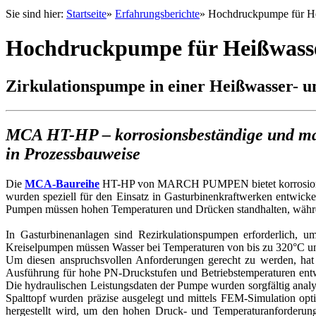
Sie sind hier:
Startseite
»
Erfahrungsberichte
»
Hochdruckpumpe für H
Hochdruckpumpe für Heißwass
Zirkulationspumpe in einer Heißwasser-
MCA HT-HP – korrosionsbeständige und 
in Prozessbauweise
Die
MCA-Baureihe
HT-HP von MARCH PUMPEN bietet korrosionsb
wurden speziell für den Einsatz in Gasturbinenkraftwerken entwick
Pumpen müssen hohen Temperaturen und Drücken standhalten, während 
In Gasturbinenanlagen sind Rezirkulationspumpen erforderlich, 
Kreiselpumpen müssen Wasser bei Temperaturen von bis zu 320°C un
Um diesen anspruchsvollen Anforderungen gerecht zu werden, 
Ausführung für hohe PN-Druckstufen und Betriebstemperaturen entw
Die hydraulischen Leistungsdaten der Pumpe wurden sorgfältig anal
Spalttopf wurden präzise ausgelegt und mittels FEM-Simulation op
hergestellt wird, um den hohen Druck- und Temperaturanforderung