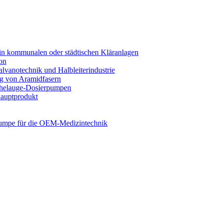
 in kommunalen oder städtischen Kläranlagen
on
vanotechnik und Halbleiterindustrie
ng von Aramidfasern
schelauge-Dosierpumpen
Hauptprodukt
umpe für die OEM-Medizintechnik