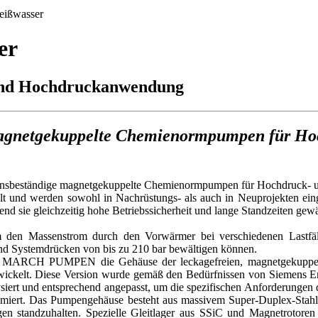
eißwasser
er
 und Hochdruckanwendung
magnetgekuppelte Chemienormpumpen für H
eständige magnetgekuppelte Chemienormpumpen für Hochdruck- un
elt und werden sowohl in Nachrüstungs- als auch in Neuprojekten eing
sie gleichzeitig hohe Betriebssicherheit und lange Standzeiten gewä
um den Massenstrom durch den Vorwärmer bei verschiedenen Lastfä
d Systemdrücken von bis zu 210 bar bewältigen können.
hat MARCH PUMPEN die Gehäuse der leckagefreien, magnetgekupp
ickelt. Diese Version wurde gemäß den Bedürfnissen von Siemens Ener
ysiert und entsprechend angepasst, um die spezifischen Anforderungen
timiert. Das Pumpengehäuse besteht aus massivem Super-Duplex-Stahl,
en standzuhalten. Spezielle Gleitlager aus SSiC und Magnetrotoren