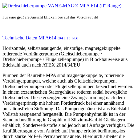
Für eine größere Ansicht klicken Sie auf das Vorschaubild
Technische Daten MPA614
(841.13 KB)
Horizontale, selbstansaugende, einstufige, magnetgekuppelte
rotierende Verdrängerpumpe (Gleitschieberpumpe /
Drehschieberpumpe / Flügelzellenpumpe) in Blockbauweise aus
Edelstahl auch nach ATEX 2014/34/EU.
Pumpen der Baureihe MPA sind magnetgekuppelte, rotierende
Verdrängerpumpen, welche auch als Gleitschieberpumpen,
Drehschieberpumpen oder Flügelzellenpumpen bezeichnet werden.
In einem exzentrischen Statorgehäuse rotieren radial bewegliche
Drehschieber. Diese erzeugen eine Zwangsströmung nach dem
Verdrängerprinzip mit hohem Förderdruck bei einer annähernd
pulsationsfreien Strömung. Das Pumpengehäuse ist aus Edelstahl
Vollstab zerspanend hergestellt. Die Pumpenhydraulik ist in der
Standardausführung in Graphit mit Silizium-Karbid Gleitlagern
erhältlich, Sonderwerkstoffe sind jedoch auf Anfrage verfügbar. Die
Kraftübertragung von Antrieb auf Pumpe erfolgt berührungslos
durch starke NdFeB Permanentmagnete. Hierdurch arbeitet die