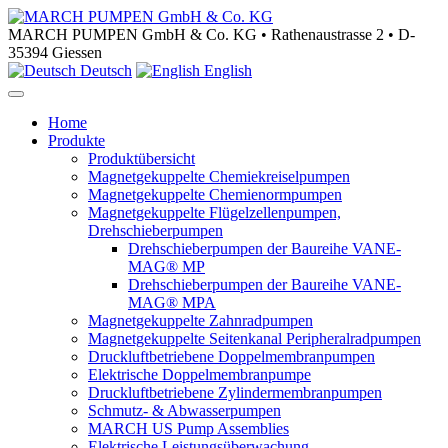
MARCH PUMPEN GmbH & Co. KG • Rathenaustrasse 2 • D-
35394 Giessen
Deutsch
English
Home
Produkte
Produktübersicht
Magnetgekuppelte Chemiekreiselpumpen
Magnetgekuppelte Chemienormpumpen
Magnetgekuppelte Flügelzellenpumpen,
Drehschieberpumpen
Drehschieberpumpen der Baureihe VANE-
MAG® MP
Drehschieberpumpen der Baureihe VANE-
MAG® MPA
Magnetgekuppelte Zahnradpumpen
Magnetgekuppelte Seitenkanal Peripheralradpumpen
Druckluftbetriebene Doppelmembranpumpen
Elektrische Doppelmembranpumpe
Druckluftbetriebene Zylindermembranpumpen
Schmutz- & Abwasserpumpen
MARCH US Pump Assemblies
Elektrische Leistungsüberwachung